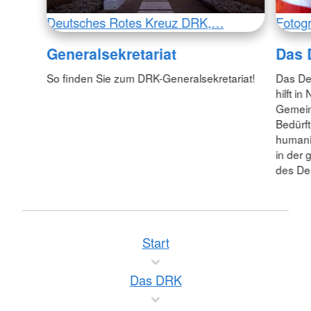
Deutsches Rotes Kreuz DRK,…
Fotogr
Generalsekretariat
Das
So finden Sie zum DRK-Generalsekretariat!
Das De
hilft i
Gemein
Bedürft
humanit
in der 
des De
Start
Das DRK