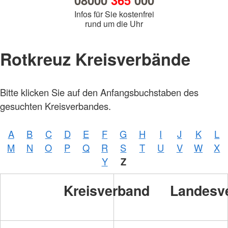
08000
365
000
Infos für Sie kostenfrei
rund um die Uhr
Rotkreuz Kreisverbände
Bitte klicken Sie auf den Anfangsbuchstaben des
gesuchten Kreisverbandes.
A
B
C
D
E
F
G
H
I
J
K
L
M
N
O
P
Q
R
S
T
U
V
W
X
Y
Z
Kreisverband
Landesv