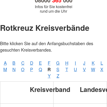
08000
365
000
Infos für Sie kostenfrei
rund um die Uhr
Rotkreuz Kreisverbände
Bitte klicken Sie auf den Anfangsbuchstaben des
gesuchten Kreisverbandes.
A
B
C
D
E
F
G
H
I
J
K
L
M
N
O
P
Q
R
S
T
U
V
W
X
Y
Z
Kreisverband
Landesv