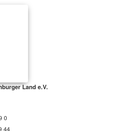
nburger Land e.V.
9 0
9 44