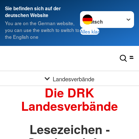
Sie befinden sich auf der
Sprache wechseln zu
deutschen Website
You are on the German website,
you can use the switch to switch to
Alles klar
the English one
Landesverbände
Die DRK
Landesverbände
Lesezeichen -