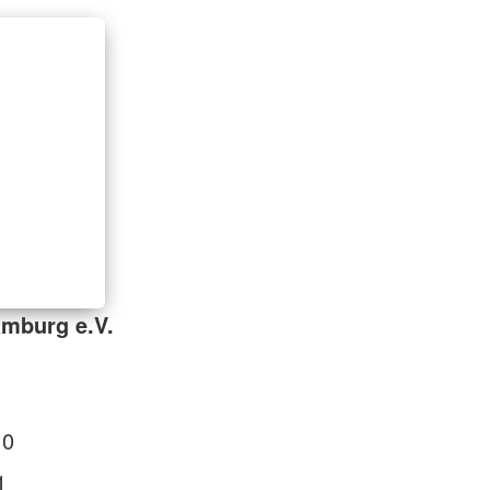
mburg e.V.
 0
1