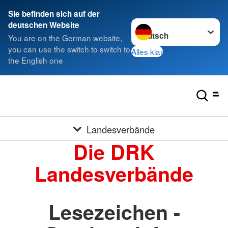
Sie befinden sich auf der
Sprache wechseln zu
deutschen Website
You are on the German website,
you can use the switch to switch to
Alles klar
the English one
Landesverbände
Die DRK
Landesverbände
Lesezeichen -