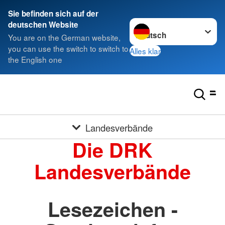
Sie befinden sich auf der
Sprache wechseln zu
deutschen Website
You are on the German website,
you can use the switch to switch to
Alles klar
the English one
Landesverbände
Die DRK
Landesverbände
Lesezeichen -