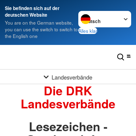
Sie befinden sich auf der
Sprache wechseln zu
deutschen Website
You are on the German website,
you can use the switch to switch to
Alles klar
the English one
Landesverbände
Die DRK
Landesverbände
Lesezeichen -